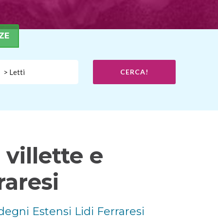
ZE
> Letti
CERCA!
villette e
raresi
degni Estensi Lidi Ferraresi