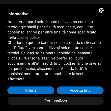
Informativa
Noi e terze parti selezionate utilizziamo cookie o
tecnologie simili per finalità tecniche e, con il tuo
consenso, anche per altre finalità come specificato
nella
cookie policy
.
Chiudendo questo banner con la crocetta o cliccando
Quartiere Le Valli 44024 - LIDO SPINA (FE) |
su "Rifiuta", verranno utilizzati solamente cookie
info@agenziailgabbiano.com
| Tel.
0533/330534
tecnici. Se vuoi selezionare i cookie da installare,
CIN:IT038006B4UYPE3OES | CIR: 038006-CV-00149 | P.iva
clicca su "Personalizza". Se preferisci, puoi
01374220380 - C.F SMNPRS71T25C912F - N.REA:
acconsentire all'utilizzo di tutti i cookie, anche diversi
FE/161982 ISCRIZIONE AGENTI IMMOBILIARI | AGENTI
da quelli tecnici, cliccando su "Accetta tutti". In
CON MANDATO A TITOLO ONEROSO | Codice struttura:
qualsiasi momento potrai modificare la scelta
Y00092
effettuata.
Rifiuta
Accetta tutti
Personalizza