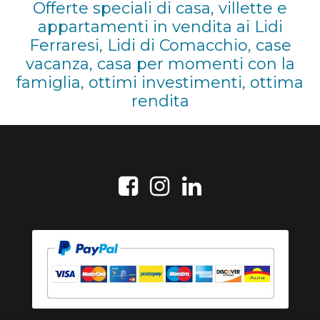
Offerte speciali di casa, villette e
appartamenti in vendita ai Lidi
Ferraresi, Lidi di Comacchio, case
vacanza, casa per momenti con la
famiglia, ottimi investimenti, ottima
rendita