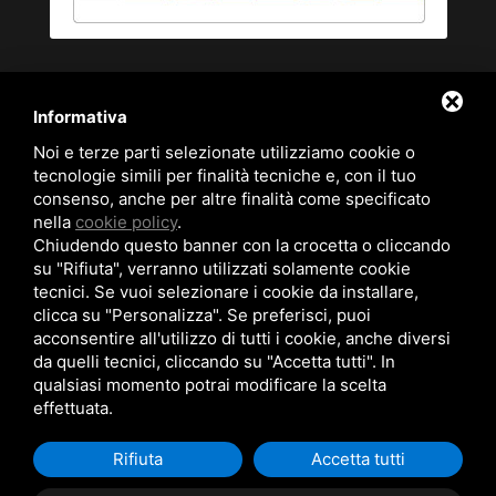
Informativa
Noi e terze parti selezionate utilizziamo cookie o
tecnologie simili per finalità tecniche e, con il tuo
consenso, anche per altre finalità come specificato
nella
cookie policy
.
Chiudendo questo banner con la crocetta o cliccando
Quartiere Le Valli 44024 - LIDO SPINA (FE) |
su "Rifiuta", verranno utilizzati solamente cookie
info@agenziailgabbiano.com
| Tel.
0533/330534
tecnici. Se vuoi selezionare i cookie da installare,
CIN:IT038006B4UYPE3OES | CIR: 038006-CV-00149 | P.iva
clicca su "Personalizza". Se preferisci, puoi
01374220380 - C.F SMNPRS71T25C912F - N.REA:
acconsentire all'utilizzo di tutti i cookie, anche diversi
FE/161982 ISCRIZIONE AGENTI IMMOBILIARI | AGENTI
da quelli tecnici, cliccando su "Accetta tutti". In
CON MANDATO A TITOLO ONEROSO | Codice struttura:
qualsiasi momento potrai modificare la scelta
Y00092
effettuata.
Rifiuta
Accetta tutti