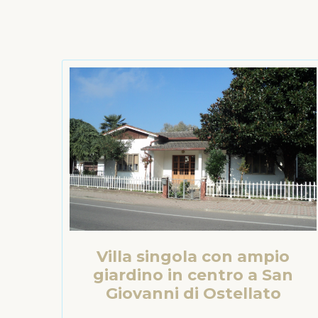
Villa singola con ampio
giardino in centro a San
Giovanni di Ostellato