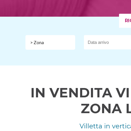
RI
> Zona
IN VENDITA V
ZONA 
Villetta in ver