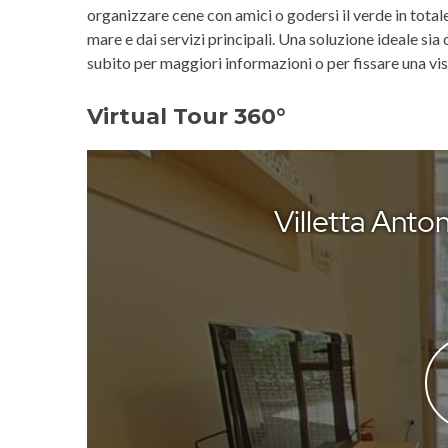
organizzare cene con amici o godersi il verde in totale
mare e dai servizi principali. Una soluzione ideale 
subito per maggiori informazioni o per fissare una vis
Virtual Tour 360°