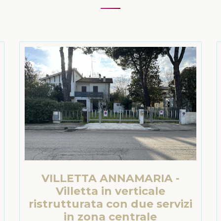
VILLETTA ANNAMARIA -
Villetta in verticale
ristrutturata con due servizi
in zona centrale